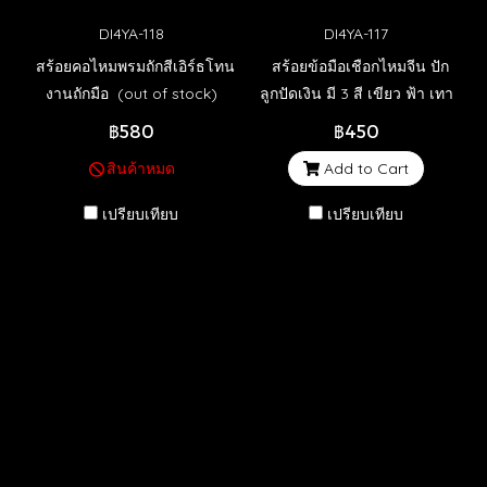
DI4YA-118
DI4YA-117
สร้อยคอไหมพรมถักสีเอิร์ธโทน
สร้อยข้อมือเชือกไหมจีน ปัก
งานถักมือ (out of stock)
ลูกปัดเงิน มี 3 สี เขียว ฟ้า เทา
(พร้อมส่ง)
฿580
฿450
สินค้าหมด
Add to Cart
เปรียบเทียบ
เปรียบเทียบ