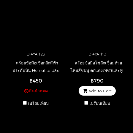
DI4YA-123
DI4YA-113
สร้อยข้อมือเชือกถักสีฟ้า
สร้อยข้อมือโซ่ถักเชื่อมด้วย
ประดับหิน Hematite และ
ไหมสีชมพู ตกแต่งเพชรและพู่
ลูกปัดสีเงิน (พร้อมส่ง)
฿450
฿790
สินค้าหมด
Add to Cart
เปรียบเทียบ
เปรียบเทียบ