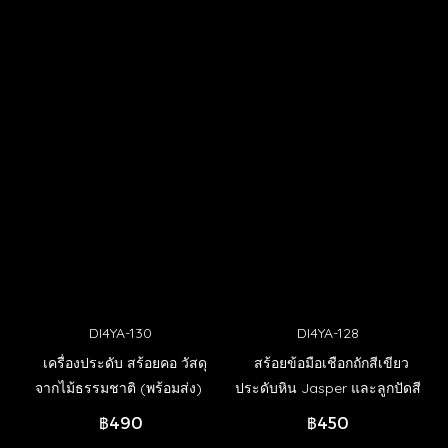
DI4YA-130
DI4YA-128
เครื่องประดับ สร้อยคอ วัสดุ
สร้อยข้อมือเชือกถักสีเขียว
จากไม้ธรรมชาติ (พร้อมส่ง)
ประดับหิน Jasper และลูกปัดสี
เงิน (out of stock)
฿490
฿450