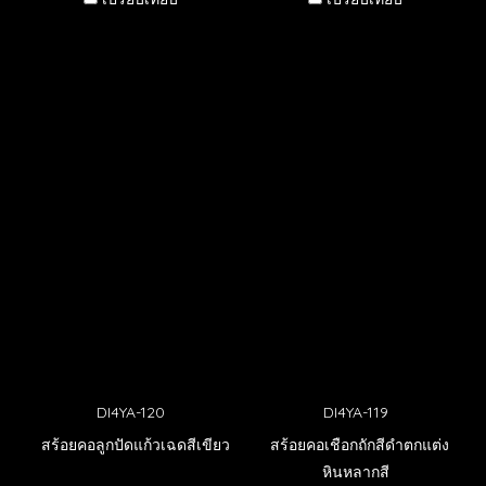
DI4YA-120
DI4YA-119
สร้อยคอลูกปัดแก้วเฉดสีเขียว
สร้อยคอเชือกถักสีดำตกแต่ง
หินหลากสี