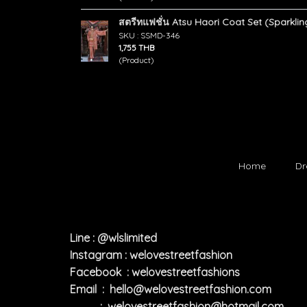
สตรีทแฟชั่น Atsu Haori Coat Set (Sparkl
SKU : SSMD-346
1,755 THB
(Product)
Home
Dr
Line : @wlslimited
Instagram : welovestreetfashion
Facebook : welovestreetfashions
Email :
hello@welovestreetfashion.com
:
welovestreetfashion@hotmail.com