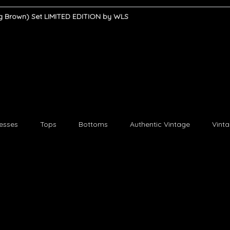
ing Brown) Set LIMITED EDITION by WLS
esses
Tops
Bottoms
Authentic Vintage
Vint