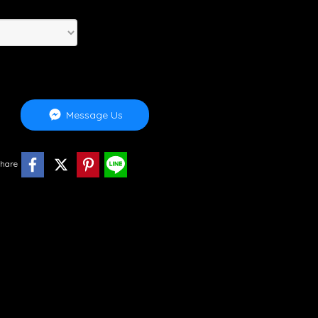
Message Us
hare