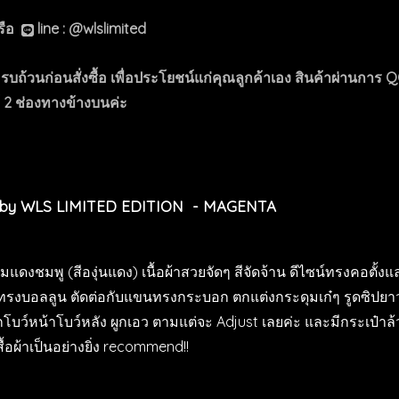
รือ
line : @wlslimited
นก่อนสั่งซื้อ เพื่อประโยชน์แก่คุณลูกค้าเอง สินค้าผ่านการ QC 
้ 2 ช่องทางข้างบนค่ะ
S by WLS LIMITED EDITION - MAGENTA
งอมแดงชมพู (สีองุ่นแดง) เนื้อผ้าสวยจัดๆ สีจัดจ้าน ดีไซน์ทรงคอตั
นทรงบอลลูน ตัดต่อกับแขนทรงกระบอก ตกแต่งกระดุมเก๋ๆ รูดซิปย
้ผูกโบว์หน้าโบว์หลัง ผูกเอว ตามแต่จะ Adjust เลยค่ะ และ
มีกระเป๋าล
้อผ้าเป็นอย่างยิ่ง recommend!!