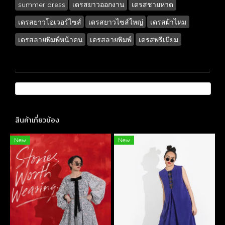
summer dress
เดรสยาวออกงาน
เดรสชายหาด
เดรสยาวโอเวอร์ไซส์
เดรสยาวไซส์ใหญ่
เดรสผ้าไหม
เดรสลายพิมพ์หน้าคน
เดรสลายพิมพ์
เดรสพรีเมียม
สินค้าเกี่ยวข้อง
New
New