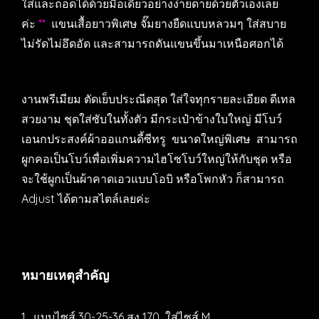
ใส่และถอดได้ด้วยมือเดียวอย่างง่ายดายด้วยตัวเองเลย
ค่ะ
**
แขนเสื้อยาวพิเศษ จั๊มยางยืดแบบหลวมๆ ใส่สบาย
ไม่รัดไม่อึดอัด และสามารถดันแขนขึ้นมาเหนือศอกได้
งานพรีเมียม ตัดเย็บประณีตสุด ใส่ใจทุกรายละเอียด ดีเทล
สวยงาม ชุดใส่ซับในทั้งตัว มีกระเป๋าข้างใบใหญ่ มีโบว์
เอนกประสงค์ผ้าออแกนดี้ซีทรู ขนาดใหญ่พิเศษ สามารถ
ผูกคอเป็นโบว์เพื่อเพิ่มความไฮโซโบว์ใหญ่ให้กับชุด หรือ
จะใช้ผูกเป็นผ้าคาดเอวแบบโอบิ หรือโพกหัว ก็สามารถ
Adjust ได้ตามสไตล์เลยค่ะ
หมายเหตุสำคัญ
1. แบบไซส์ 30-25-36 สูง 170 ใส่ไซส์ M