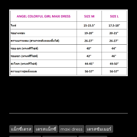
แม็กซี่เดรส
เดรสแม็กซี่
maxi dress
เดรสซัมเมอร์