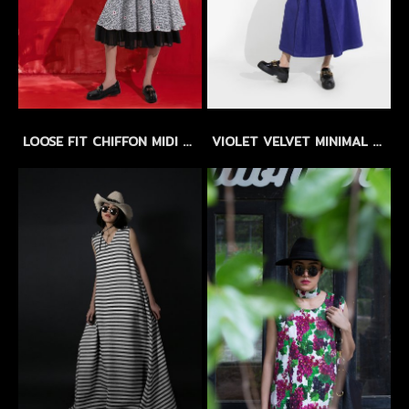
LOOSE FIT CHIFFON MIDI DRESS with FLORAL EMBROIDERY - เดรสทรงหลวม ผ้าชีฟองปักลายดอกไม้ แขนบอลลูน กระโปรงระบาย 2 ชั้น
VIOLET VELVET MINIMAL DRESS by WLS - เดรสผ้าสักกะหลาดเนื้อสัมผัสกำมะหยี่ สีม่วง