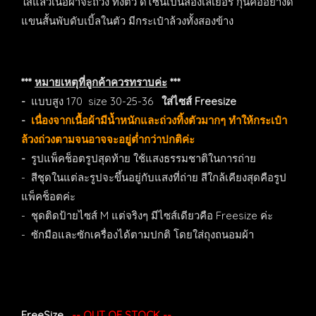
ใส่แล้วเนื้อผ้าจะถ่วง ทิ้งตัว ดีไซน์เป็นสองเลเยอร์ กุ๊นคออย่างดี
แขนสั้นพับดับเบิ้ลในตัว มีกระเป๋าล้วงทั้งสองข้าง
***
หมายเหตุที่ลูกค้าควรทราบค่ะ
***
-
แบบสูง 170 size 30-25-36
ใส่ไซส์ Freesize
-
เนื่องจากเนื้อผ้ามีน้ำหนักและถ่วงทิ้งตัวมากๆ ทำให้กระเป๋า
ล้วงถ่วงตามจนอาจจะอยู่ต่ำกว่าปกติค่ะ
-
รูปแพ็คช็อตรูปสุดท้าย ใช้แสงธรรมชาติในการถ่าย
- สีชุดในแต่ละรูปจะขึ้นอยู่กับแสงที่ถ่าย สีใกล้เคียงสุดคือรูป
แพ็คช็อตค่ะ
- ชุดติดป้ายไซส์ M แต่จริงๆ มีไซส์เดียวคือ Freesize ค่ะ
- ซักมือและซักเครื่องได้ตามปกติ โดยใส่ถุงถนอมผ้า
FreeSize
-- OUT OF STOCK --