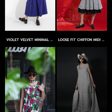
VIOLET VELVET MINIMAL DRESS by WLS - เดรสผ้าสักกะหลาดเนื้อสัมผัสกำมะหยี่ สีม่วง
LOOSE FIT CHIFFON MIDI DRESS with FLORAL EMBROIDERY - เดรสทรงหลวม ผ้าชีฟองปักลายดอกไม้ แขนบอลลูน กระโปรงระบาย 2 ชั้น