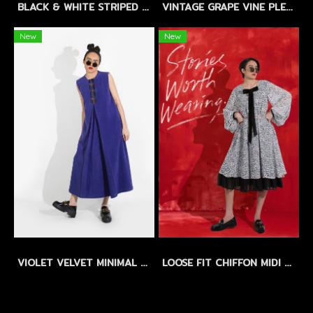
BLACK & WHITE STRIPED LINEN MAXI DRESS by WLS - แม็กซี่เดรสลินิน ลายทางขาว-ดำ
VINTAGE GRAPE VINE PLEATED DRESS by WLS LIMITED EDITION - SIZEM
New
New
VIOLET VELVET MINIMAL DRESS by WLS - เดรสผ้าสักกะหลาดเนื้อสัมผัสกำมะหยี่ สีม่วง
LOOSE FIT CHIFFON MIDI DRESS with FLORAL EMBROIDERY - เดรสทรงหลวม ผ้าชีฟองปักลายดอกไม้ แขนบอลลูน กระโปรงระบาย 2 ชั้น