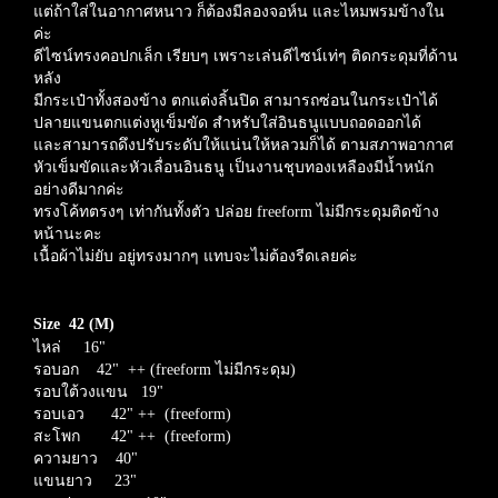
แต่ถ้าใส่ในอากาศหนาว ก็ต้องมีลองจอห์น และไหมพรมข้างใน
ค่ะ
ดีไซน์ทรงคอปกเล็ก เรียบๆ เพราะเล่นดีไซน์เท่ๆ ติดกระดุมที่ด้าน
หลัง
มีกระเป๋าทั้งสองข้าง ตกแต่งลิ้นปิด สามารถซ่อนในกระเป๋าได้
ปลายแขนตกแต่งหูเข็มขัด สำหรับใส่อินธนูแบบถอดออกได้
และสามารถดึงปรับระดับให้แน่นให้หลวมก็ได้ ตามสภาพอากาศ
หัวเข็มขัดและหัวเลื่อนอินธนู เป็นงานชุบทองเหลืองมีน้ำหนัก
อย่างดีมากค่ะ
ทรงโค้ทตรงๆ เท่ากันทั้งตัว ปล่อย freeform ไม่มีกระดุมติดข้าง
หน้านะคะ
เนื้อผ้าไม่ยับ อยู่ทรงมากๆ แทบจะไม่ต้องรีดเลยค่ะ
Size 42 (M)
ไหล่ 16"
รอบอก 42" ++ (freeform ไม่มีกระดุม)
รอบใต้วงแขน 19"
รอบเอว 42" ++ (freeform)
สะโพก 42" ++
(freeform)
ความยาว 40"
แขนยาว 23"