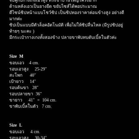
จับคู่กับกางเกง
เอวสูง
ทรงขาบานใหญ่โคร่งมาก
ด้านหลังเอวเป็นยางยืด ขยับไซส์ได้พอประมาณ
ดีไซน์ซิปหน้าแบบโชว์ซิป เป็นซิปทองราคาค่อนข้างสูง อย่างดี
มากค่ะ
ซิปเป็นแบบมีตัวล็อคอัตโนมัติ เพื่อไม่ให้ซิปลื่นไหล (มีรูปซิปอยู่
ท้ายๆ นะคะ )
มีกระเป๋ากางเกงทั้งสองข้าง ปลายขาพับทบดับเบิ้ลในตัวค่ะ
Size M
ขอบเอว 4 cm.
รอบเอวสูง 25-29"
สะโพก 40"
เป้ายาว 14"
รอบต้นขา 28"
รอบปลายขา 36"
ขายาว 41" = 104 cm.
ขาพับเบิ้ลในตัว 7 cm.
Size L
ขอบเอว 4 cm.
รอบเอวสูง
30-34"