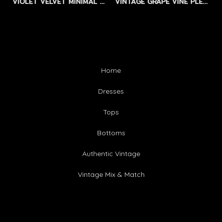
VIOLET VELVET MINIMAL DRESS by WLS - เดรสผ้าสักกะหลาดเนื้อสัมผัสกำมะหยี่ สีม่วง
VINTAGE GRAPE VINE PLEATED DRESS by WLS LIMITED EDITION - SIZEM
Home
Dresses
Tops
Bottoms
Authentic Vintage
Vintage Mix & Match