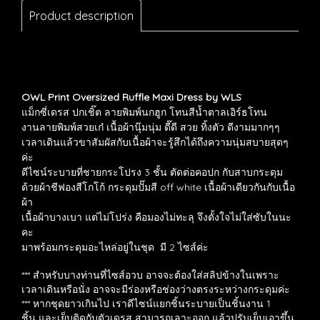
Product description
OWL Print Oversized Ruffle Maxi Dress by WLS
แม็กซี่เดรส ปกเชิ๊ต ลายพิมพ์นกฮูก โทนสีน้ำตาลเอิร์ธโทน
งานลายพิมพ์สวยเก๋ เนื้อผ้านุ๊มนุ่ม ดี๊ดี สวย ทิ้งตัว ดีงามมากๆๆ
เวลาเดินแล้วขาสัมผัสกับเนื้อผ้าจะรู้สึกได้ถึงความนุ่มสบายสุดๆ
ค่ะ
ดีไซน์ระบายที่ชายกระโปรง 3 ชั้น ตัดต่อคอปก กับสาบกระดุม
ด้วยผ้าชีฟองสีโกโก้ กระดุมปั๊มสี off white เนื้อผ้าเดียวกันกับเนื้อ
ผ้า
เนื้อผ้าบางเบา แต่ไม่โปร่ง คือมองไม่ทะลุ จึงตั้งใจไม่ใส่ซับในนะ
คะ
มาพร้อมกระดุมอะไหล่อยู่ในชุด มี 2 ไซส์ค่ะ
*** สำหรับบางท่านที่ไซส์อวบ
อาจจะต้องใส่สลิปข้างในเพราะ
เวลาเดินหรือนั่ง อาจจะมีร่องหรือช่องว่างตรงระหว่างกระดุมค่ะ
*** หากชุดยาวเกินไป เราดีไซน์แยกชิ้นระบายเป็นชิ้นงาน 1
ชิ้น และเย็บติดกับตัวเดรส สามารถเลาะออก แล้วปรับเย็บเอาขึ้น