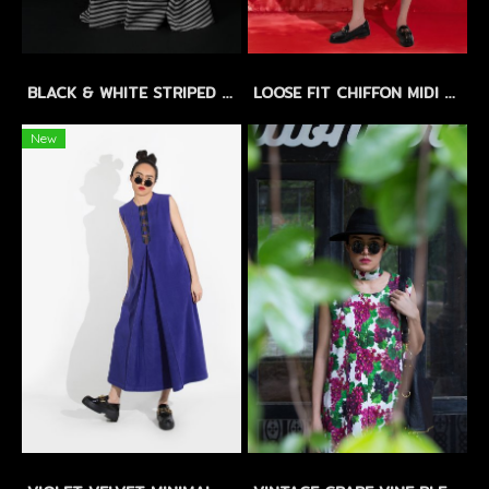
BLACK & WHITE STRIPED LINEN MAXI DRESS by WLS - แม็กซี่เดรสลินิน ลายทางขาว-ดำ
LOOSE FIT CHIFFON MIDI DRESS with FLORAL EMBROIDERY - เดรสทรงหลวม ผ้าชีฟองปักลายดอกไม้ แขนบอลลูน กระโปรงระบาย 2 ชั้น
New