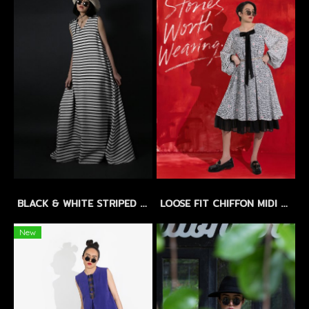
BLACK & WHITE STRIPED LINEN MAXI DRESS by WLS - แม็กซี่เดรสลินิน ลายทางขาว-ดำ
LOOSE FIT CHIFFON MIDI DRESS with FLORAL EMBROIDERY - เดรสทรงหลวม ผ้าชีฟองปักลายดอกไม้ แขนบอลลูน กระโปรงระบาย 2 ชั้น
New