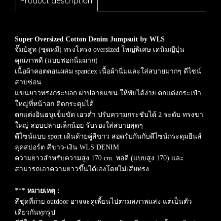
Product description
Super Oversized Cotton Denim Jumpsuit
by WLS
จั๊มป์สูท (ชุดหมี) ทรงโคร่ง oversized ใหญ่พิเศษ เดนิมญีปุ่น
คุณภาพดี (แบบฟอกนิ่มมาก)
เนื้อผ้าคอตตอนผสม spandex เนื้อผ้านิ่มและใส่สบายมากๆ ดีไซน์
สาบซ่อน
แขนยาวทรงกระบอก ผ่าปลายแขน ให้พับได้ง่าย ตกแต่งกระเป๋า
ใหญ่ที่หน้าอก ติดกระดุมได้
ตกแต่งอินธนูเข็มขัด เอวต่ำ ปรับความกระชับได้ 2 ระดับ ทรงขา
ใหญ่ สอบปลายเล็กน้อย รับรองใส่สบายสุดๆ
ดีไซน์แบบ sport เดินด้ายคู่สีขาว สอดรับกันกับดีไซน์กระดุมยีนส์
ลุคสปอร์ต สีขาว-เงิน WLS DENIM
ความยาวสำหรับความสูง 170 cm. พอดี (แบบสูง 170) และ
สามารถเอาความยาวขึ้นได้เองโดยไม่เสียทรง
***
หมายเหตุ :
สีชุดที่ถ่าย outdoor อาจจะดูเพี้ยนไปตามสภาพแสง แต่เป็นตัว
เดียวกันทุกรูป