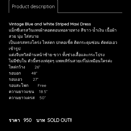
Product description
Vintage Blue and White Striped Maxi Dress
แม็กซี่เดรสวินเทจผ้าคอตตอนทอลายทาง สีขาว-น้ำเงิน เนื้อผ้า
สวย นุ่ม ใส่สบาย
เป็นเดรสทรงโคร่ง ไหล่ตก ปกคอเชิ้ต ติดกระดุมซ่อน ตัดต่อเอว
เข้ารูป
แต่งจีบทวิสด้านหน้าซ้าย-ขวา ทั้งช่วงเสื้อและกระโปรง
ไม่มีซับใน ตัวนี้ทรงเท่สุดๆ แพทเทิร์นสวยเก๋ไม่เหมือนใครค่ะ
ไหล่กว้าง 26”
รอบอก 48”
รอบเอว 27”
รอบสะโพก Free
ความยาวแขน 18.5”
ความยาวเดรส 50”
ราคา 950 บาท SOLD OUT!!