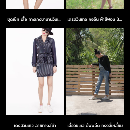
ชุดเซ็ท เสื้อ กางเกงขาบานวินเทจ
เดรสวินเทจ คอจีน ผ้าชีฟอง ปักลายฉลุสีครีม
เดรสวินเทจ ลายทางสีดำ
เสื้อวินเทจ อัพพลีต ทรงสี่เหลี่ยม