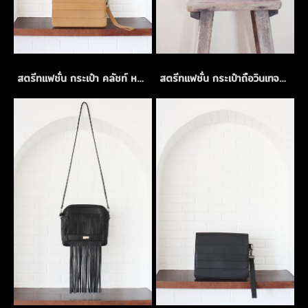
สตรีทแฟชั่น กระเป๋า คลัชท์ หนังแท้ สีเบจ
สตรีทแฟชั่น กระเป๋าถือวินเทจแบบหวายสาน