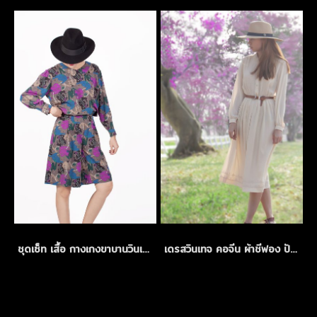
ชุดเซ็ท เสื้อ กางเกงขาบานวินเทจ
เดรสวินเทจ คอจีน ผ้าชีฟอง ปักลายฉลุสีครีม