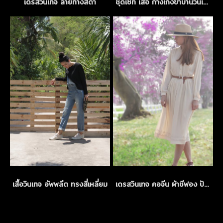
เดรสวินเทจ ลายทางสีดำ
ชุดเซ็ท เสื้อ กางเกงขาบานวินเทจ
เสื้อวินเทจ อัพพลีต ทรงสี่เหลี่ยม
เดรสวินเทจ คอจีน ผ้าชีฟอง ปักลายฉลุสีครีม