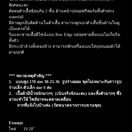
พิเศษนะคะ
ตัดต่อตัวเสื้อซ้อนกัน 2 ชั้น ด้านหน้าปล่อยฟรีฟอร์มทิ้งตัวทรง
waterfall
มีสายผูกเย็บติดด้านในตัวเสื้อ สามารถผูกเอวตัวเสื้อชั้นด้านในดู
เป็นเดรสได้
ริมและชายเสื้อดีไซน์แบบ Raw Edge ปล่อยชายทิ้งแบบไม่เก็บริม
ทั้งตัว
มีกระเป๋าล้วงทั้งสองข้าง สามารถ
ซักเครื่องแบบใส่ถุงถนอมผ้าได้
ตามปกติ
*** หมายเหตุสำคัญ ***
1.
แบบสูง 170 size 30-25-36 รูปร่างผอม ชุดไม่เหมาะกับสาวรูป
ร่างเล็ก ตัวเล็ก size S ค่ะ
2. เนื้อผ้ามีน้ำหนักมากๆ (เน้นจริงจังนะคะ) และทิ้งตัวมากๆ ซึ่ง
อาจะทำให้ ไซส์อาจจะคลาดเคลื่อน
จากที่แจ้งไปบ้างค่ะ (วัดขนาดจากการแขวนชุด)
Freesize
ไหล่ 19-20"