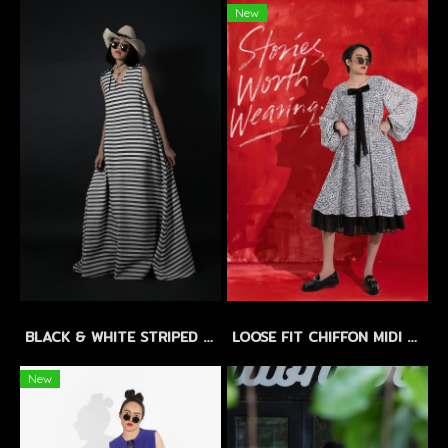
New
BLACK & WHITE STRIPED LINEN MAXI DRESS by WLS - แม็กซี่เดรสลินิน ลายทางขาว-ดำ
LOOSE FIT CHIFFON MIDI DRESS with FLORAL EMBROIDERY - เดรสทรงหลวม ผ้าชีฟองปักลายดอกไม้ แขนบอลลูน กระโปรงระบาย 2 ชั้น
New