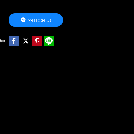
Message Us
hare