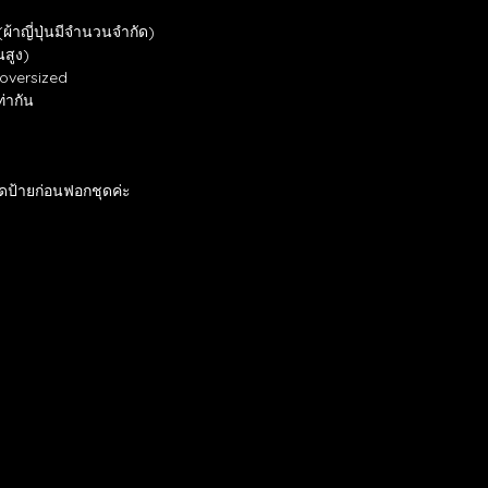
ผ้าญี่ปุ่นมีจำนวนจำกัด)
นสูง)
 oversized
ท่ากัน
ิดป้ายก่อนฟอกชุดค่ะ