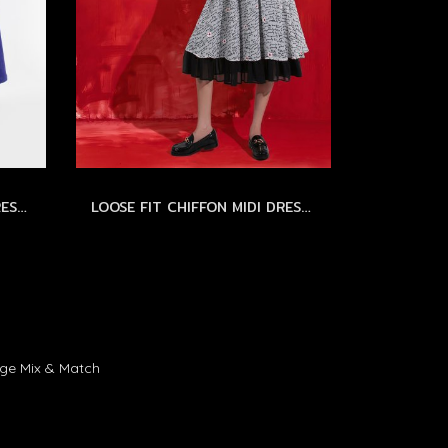
VIOLET VELVET MINIMAL DRESS by WLS - เดรสผ้าสักกะหลาดเนื้อสัมผัสกำมะหยี่ สีม่วง
LOOSE FIT CHIFFON MIDI DRESS with FLORAL EMBROIDERY - เดรสทรงหลวม ผ้าชีฟองปักลายดอกไม้ แขนบอลลูน กระโปรงระบาย 2 ชั้น
age Mix & Match