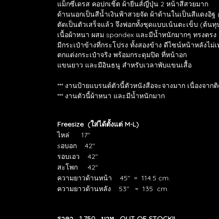
แม็กซี่เดรส คอปกเชิ๊ต ผ้ายีนส์ญี่ปุ่น 2 หน้าสีสวยมาก
ด้านนอกเป็นสีน้ำเงินฟ้าสวยจัด ผ้าด้านในเป็นสีแดงอิฐ (
ตัดเป็นตัวเสร็จแล้ว จึง
ฟอกทั้งชุดแบบเน้นตะเข็บ (ต้นทุ
เนื้อผ้าหนา ผสม spandex และมีน้ำหนักมากๆ ทรงตรง
มีกระเป๋าข้างที่กระโปรง ทั้งสองข้าง ดีไซน์หน้าหลังไม่เ
ตกแต่งกระเป๋าจริง พร้อมกระดุมปิด ที่หน้าอก
แขนยาว และมีอินธนู สำหรับเวลาพับแขนเสื้อ
*** งานป้ายแบรนด์ตัวนี้ตัวหนังสือจะจางมาก เนื่องจากต
*** งานตัวนี้ผ้าหนา และมีน้ำหนักมาก
Freesize (ใส่ได้ตั้งแต่ M-L)
ไหล่ 17"
sอบอก 42"
รอบเอว 42"
สะโพก 42"
ความยาวด้านหน้า 45" = 114.5 cm.
ความยาวด้านหลัง 53" = 135 cm.
ราคา 1,750 บาท OUT OF STOCK!!