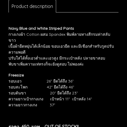
Product description
Navy Blue and White Striped Pants
กางเกงผ้า Cotton ผสม Spandex พิมพ์ลายทางสีกรมท่าสลับ
ขาว
เนื้อผ้ายืดหยุ่นได้เล็กน้อย ขอบเอวยืด และมีเชือกสำหรับรูดปรับ
ความพอดี
ปรับใส่ได้ทั้งเอวต่ำและเอวสูง
มีกระเป๋าหลัง ปลายขาสอบ
พับขาเพิ่มความเท่ทรงก็จะยังดูสอบ ไม่พองค่ะ
Freesize
รอบเอว 26” ยืดได้ถึง 36”
รอบสะโพก 42” ยืดได้ถึง 46”
รอบต้นขา
20” ยืดได้ถึง 23”
ความยาวเป้ากางเกง
เป้าหน้า
11”
เป้าหลัง
1
4
”
ความยาวกางเกง 37”
ราคา 650 บาท OUT OF STOCK!!