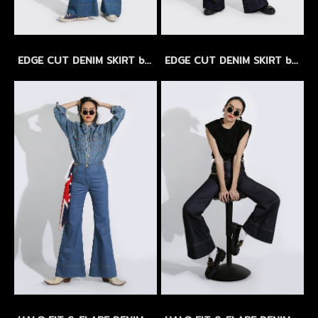
EDGE CUT DENIM SKIRT by WLS LIMITED EDITION - TRUE BLUE (สีฟ้า)
EDGE CUT DENIM SKIRT by WLS LIMITED EDITION - MIDNIGHT INDIGO (สีน้ำเงินเข้มจัด)