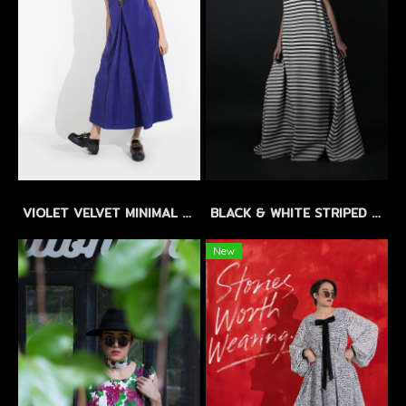
VIOLET VELVET MINIMAL DRESS by WLS - เดรสผ้าสักกะหลาดเนื้อสัมผัสกำมะหยี่ สีม่วง
BLACK & WHITE STRIPED LINEN MAXI DRESS by WLS - แม็กซี่เดรสลินิน ลายทางขาว-ดำ
New