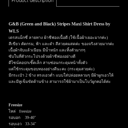
Product description
G&B (Green and Black) Stripes Maxi Shirt Dress by
WLS
เดรสแม็กซี่ ลายทาง ผ้าชีฟองเนื้อดี (ใช้เนื้อผ้าเยอะมากค่ะ)
สีเขียว ตัดกรม, ฟ้า และดำ สีสวยคมสดค่ะ ของจริงสวยมากค่ะ
เนื้อผ้าจับแล้วเนียน มีน้ำหนัก และทิ้งตัวมากๆ
ซับในที่ตัวกระโปรงด้วยผ้าชีฟองอย่างดี
ดีไซน์คอปกเชิ๊ตเล็ก สาบซ่อนกระดุมหน้าทั้งตัว
แต่ใช้กระดุมขอบทองอย่างดีนะคะ (กระดุมสวยค่ะ)
มีกระเป๋า 2 ข้าง
ทรงเอวต่ำ
แบบใส่ปล่อยหลวมๆ มีผ้าผูกเอวให้
และมีหูเข็มขัดด้านข้าง สามารถใช้ผ้ามาเป็นโบว์ผูกคอได้ค่ะ
Freesize
ไหล่ freesize
รอบอก 39-40"
รอบเอว 33-34"