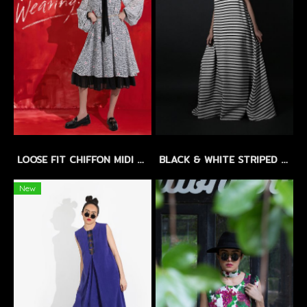
LOOSE FIT CHIFFON MIDI DRESS with FLORAL EMBROIDERY - เดรสทรงหลวม ผ้าชีฟองปักลายดอกไม้ แขนบอลลูน กระโปรงระบาย 2 ชั้น
BLACK & WHITE STRIPED LINEN MAXI DRESS by WLS - แม็กซี่เดรสลินิน ลายทางขาว-ดำ
New