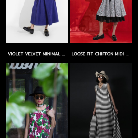
VIOLET VELVET MINIMAL DRESS by WLS - เดรสผ้าสักกะหลาดเนื้อสัมผัสกำมะหยี่ สีม่วง
LOOSE FIT CHIFFON MIDI DRESS with FLORAL EMBROIDERY - เดรสทรงหลวม ผ้าชีฟองปักลายดอกไม้ แขนบอลลูน กระโปรงระบาย 2 ชั้น