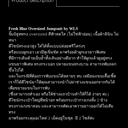
Product description
Fresh Blue Oversized Jumpsuit by WLS
จั๊มป์สูททรง oversized สีฟ้าสดใส (ไม่ใช่ฟ้าอ่อน) เนื้อผ้าลินิน ไม่
หนา
ดีไซน์ทรงเอวสูง ใส่ได้ทั้งแบบปล่อยฟรีโคร่งๆ
หรือแบบผูกเอว เอวมีหูเข็มขัด มาพร้อมผ้าผูกเอวยาวพิเศษ
ที่มีการเดินด้ายเย็บย้ำทั้งเส้นอย่างดีมาก ทำให้ผูกแล้วดูอยู่ทรง
แขนยาวพิเศษ ทรงกระบอก ปลายแขนทรงบาน สามารถพับถลก
ขึ้นไปได้
และในกรณีที่ต้องการพับแขนได้หลายๆ ทบ เหมือนแขนเสื้อเชิ๊ต
เราก็ได้ดีไซน์มาให้คุณสามารถนำไปผ่าช่วงแขนออกจากกันได้
เพื่อขยายแขนในการพับ
(ซึ่งสามารถทำเอง หรือให้ช่างแถวบ้านทำให้ก็ได้ ง่ายๆ ค่ะ)
ดีไซน์กระเป๋าใหญ่ที่หน้าอก พร้อมกระเป๋ากางเกงทั้ง 2 ข้าง
ทรงกางเกงขาสอบ และสามารถตัดเอาความยาวออกได้ไม่เสีย
ทรง
มาพร้อมกระดุมอะไหล่ 2 เม็ดอยู่ในชุด มี 2 ไซส์ค่ะ