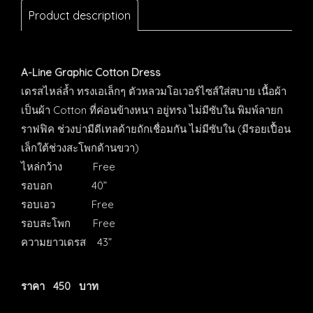
Product description
A-Line Graphic Cotton Dress
เดรสไหล่ล้ำ
ทรงเอเล็กๆ
ตัวหลวมโอเวอร์ไซส์ใส่สบาย
เนื้อผ้า
เป็นผ้า
Cotton
ที่ค่อนข้างหนา
อยู่
ทรง ไม่มีซับใน พิมพ์ลายก
ราฟฟิค
ช่วงบ่ามีดีเทลด้ายถักเชื่อมกัน
ไม่มีซับใน
(
มีรอยเปื้อน
เล็กใต้ช่วงสะโพกด้านขวา
)
ไหล่กว้าง
Free
รอบอก
40”
รอบเอว
Free
รอบสะโพก
Free
ความยาวเดรส
43
”
ราคา 450 บาท