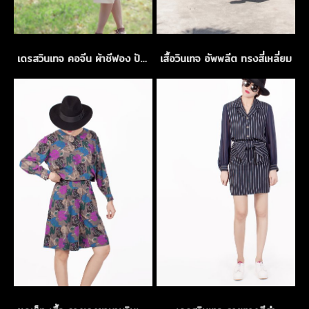
เดรสวินเทจ คอจีน ผ้าชีฟอง ปักลายฉลุสีครีม
เสื้อวินเทจ อัพพลีต ทรงสี่เหลี่ยม